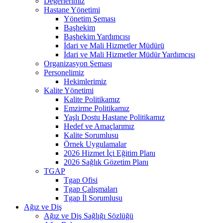
Değerlerimiz
Hastane Yönetimi
Yönetim Şeması
Başhekim
Başhekim Yardımcısı
İdari ve Mali Hizmetler Müdürü
İdari ve Mali Hizmetler Müdür Yardımcısı
Organizasyon Şeması
Personelimiz
Hekimlerimiz
Kalite Yönetimi
Kalite Politikamız
Emzirme Politikamız
Yaşlı Dostu Hastane Politikamız
Hedef ve Amaçlarımız
Kalite Sorumlusu
Örnek Uygulamalar
2026 Hizmet İçi Eğitim Planı
2026 Sağlık Gözetim Planı
TGAP
Tgap Ofisi
Tgap Çalışmaları
Tgap İl Sorumlusu
Ağız ve Diş
Ağız ve Diş Sağlığı Sözlüğü