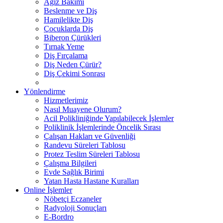
Ağız Bakımı
Beslenme ve Diş
Hamilelikte Diş
Çocuklarda Diş
Biberon Çürükleri
Tırnak Yeme
Diş Fırçalama
Diş Neden Çürür?
Diş Çekimi Sonrası
Yönlendirme
Hizmetlerimiz
Nasıl Muayene Olurum?
Acil Polikliniğinde Yapılabilecek İşlemler
Poliklinik İşlemlerinde Öncelik Sırası
Çalışan Hakları ve Güvenliği
Randevu Süreleri Tablosu
Protez Teslim Süreleri Tablosu
Çalışma Bilgileri
Evde Sağlık Birimi
Yatan Hasta Hastane Kuralları
Online İşlemler
Nöbetçi Eczaneler
Radyoloji Sonuçları
E-Bordro