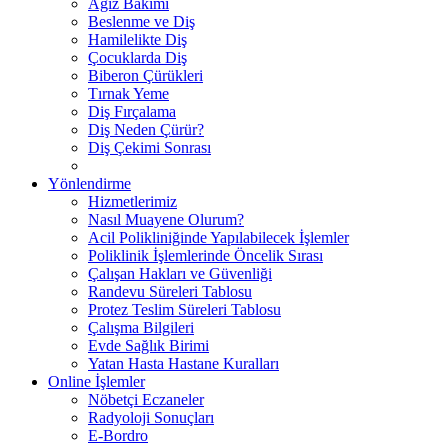
Ağız Bakımı
Beslenme ve Diş
Hamilelikte Diş
Çocuklarda Diş
Biberon Çürükleri
Tırnak Yeme
Diş Fırçalama
Diş Neden Çürür?
Diş Çekimi Sonrası
Yönlendirme
Hizmetlerimiz
Nasıl Muayene Olurum?
Acil Polikliniğinde Yapılabilecek İşlemler
Poliklinik İşlemlerinde Öncelik Sırası
Çalışan Hakları ve Güvenliği
Randevu Süreleri Tablosu
Protez Teslim Süreleri Tablosu
Çalışma Bilgileri
Evde Sağlık Birimi
Yatan Hasta Hastane Kuralları
Online İşlemler
Nöbetçi Eczaneler
Radyoloji Sonuçları
E-Bordro