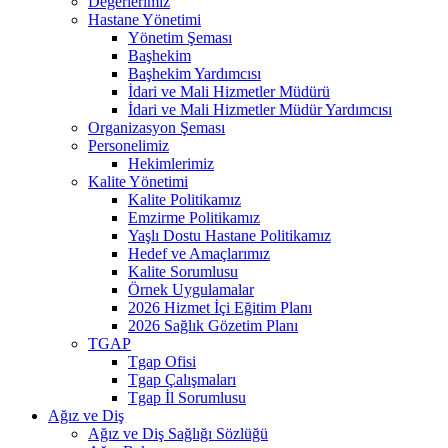
Değerlerimiz
Hastane Yönetimi
Yönetim Şeması
Başhekim
Başhekim Yardımcısı
İdari ve Mali Hizmetler Müdürü
İdari ve Mali Hizmetler Müdür Yardımcısı
Organizasyon Şeması
Personelimiz
Hekimlerimiz
Kalite Yönetimi
Kalite Politikamız
Emzirme Politikamız
Yaşlı Dostu Hastane Politikamız
Hedef ve Amaçlarımız
Kalite Sorumlusu
Örnek Uygulamalar
2026 Hizmet İçi Eğitim Planı
2026 Sağlık Gözetim Planı
TGAP
Tgap Ofisi
Tgap Çalışmaları
Tgap İl Sorumlusu
Ağız ve Diş
Ağız ve Diş Sağlığı Sözlüğü