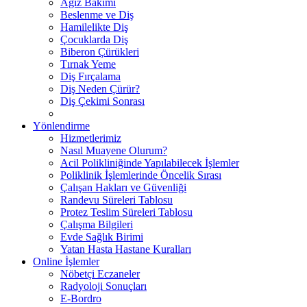
Ağız Bakımı
Beslenme ve Diş
Hamilelikte Diş
Çocuklarda Diş
Biberon Çürükleri
Tırnak Yeme
Diş Fırçalama
Diş Neden Çürür?
Diş Çekimi Sonrası
Yönlendirme
Hizmetlerimiz
Nasıl Muayene Olurum?
Acil Polikliniğinde Yapılabilecek İşlemler
Poliklinik İşlemlerinde Öncelik Sırası
Çalışan Hakları ve Güvenliği
Randevu Süreleri Tablosu
Protez Teslim Süreleri Tablosu
Çalışma Bilgileri
Evde Sağlık Birimi
Yatan Hasta Hastane Kuralları
Online İşlemler
Nöbetçi Eczaneler
Radyoloji Sonuçları
E-Bordro