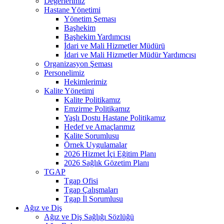
Değerlerimiz
Hastane Yönetimi
Yönetim Şeması
Başhekim
Başhekim Yardımcısı
İdari ve Mali Hizmetler Müdürü
İdari ve Mali Hizmetler Müdür Yardımcısı
Organizasyon Şeması
Personelimiz
Hekimlerimiz
Kalite Yönetimi
Kalite Politikamız
Emzirme Politikamız
Yaşlı Dostu Hastane Politikamız
Hedef ve Amaçlarımız
Kalite Sorumlusu
Örnek Uygulamalar
2026 Hizmet İçi Eğitim Planı
2026 Sağlık Gözetim Planı
TGAP
Tgap Ofisi
Tgap Çalışmaları
Tgap İl Sorumlusu
Ağız ve Diş
Ağız ve Diş Sağlığı Sözlüğü