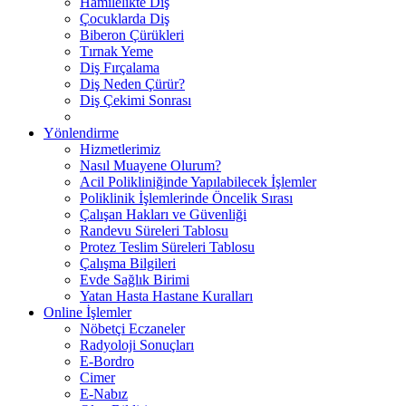
Hamilelikte Diş
Çocuklarda Diş
Biberon Çürükleri
Tırnak Yeme
Diş Fırçalama
Diş Neden Çürür?
Diş Çekimi Sonrası
Yönlendirme
Hizmetlerimiz
Nasıl Muayene Olurum?
Acil Polikliniğinde Yapılabilecek İşlemler
Poliklinik İşlemlerinde Öncelik Sırası
Çalışan Hakları ve Güvenliği
Randevu Süreleri Tablosu
Protez Teslim Süreleri Tablosu
Çalışma Bilgileri
Evde Sağlık Birimi
Yatan Hasta Hastane Kuralları
Online İşlemler
Nöbetçi Eczaneler
Radyoloji Sonuçları
E-Bordro
Cimer
E-Nabız