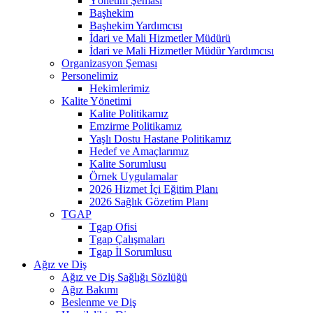
Yönetim Şeması
Başhekim
Başhekim Yardımcısı
İdari ve Mali Hizmetler Müdürü
İdari ve Mali Hizmetler Müdür Yardımcısı
Organizasyon Şeması
Personelimiz
Hekimlerimiz
Kalite Yönetimi
Kalite Politikamız
Emzirme Politikamız
Yaşlı Dostu Hastane Politikamız
Hedef ve Amaçlarımız
Kalite Sorumlusu
Örnek Uygulamalar
2026 Hizmet İçi Eğitim Planı
2026 Sağlık Gözetim Planı
TGAP
Tgap Ofisi
Tgap Çalışmaları
Tgap İl Sorumlusu
Ağız ve Diş
Ağız ve Diş Sağlığı Sözlüğü
Ağız Bakımı
Beslenme ve Diş