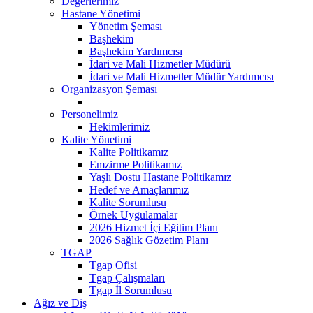
Değerlerimiz
Hastane Yönetimi
Yönetim Şeması
Başhekim
Başhekim Yardımcısı
İdari ve Mali Hizmetler Müdürü
İdari ve Mali Hizmetler Müdür Yardımcısı
Organizasyon Şeması
Personelimiz
Hekimlerimiz
Kalite Yönetimi
Kalite Politikamız
Emzirme Politikamız
Yaşlı Dostu Hastane Politikamız
Hedef ve Amaçlarımız
Kalite Sorumlusu
Örnek Uygulamalar
2026 Hizmet İçi Eğitim Planı
2026 Sağlık Gözetim Planı
TGAP
Tgap Ofisi
Tgap Çalışmaları
Tgap İl Sorumlusu
Ağız ve Diş