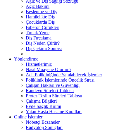
Ağız ve Diş Sağlığı Sözlüğü
Ağız Bakımı
Beslenme ve Diş
Hamilelikte Diş
Çocuklarda Diş
Biberon Çürükleri
Tırnak Yeme
Diş Fırçalama
Diş Neden Çürür?
Diş Çekimi Sonrası
Yönlendirme
Hizmetlerimiz
Nasıl Muayene Olurum?
Acil Polikliniğinde Yapılabilecek İşlemler
Poliklinik İşlemlerinde Öncelik Sırası
Çalışan Hakları ve Güvenliği
Randevu Süreleri Tablosu
Protez Teslim Süreleri Tablosu
Çalışma Bilgileri
Evde Sağlık Birimi
Yatan Hasta Hastane Kuralları
Online İşlemler
Nöbetçi Eczaneler
Radyoloji Sonuçları