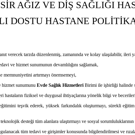
SİR AĞIZ VE DİŞ SAĞLIĞI HA
LI DOSTU HASTANE POLİTİK
a yanıt verecek tarzda düzenlenmiş, zamanında ve kolay ulaşılabilir, iler
e tedavi ve hizmet sunumunun devamlılığını sağlamak,
inde memnuniyetini artırmayı önemsemeyi,
i ve hizmet sunumunu
Evde Sağlık Hizmetleri
Birimi ile işbirliği halinde
hastaların fiziksel ve duygusal ihtiyaçlarına yönelik bilgi ve becerileri
n eğitimini teşvik ederek, yüksek farkındalık oluşturmayı, sürekli eği
teknolojik desteği tüm alanlara ulaştırmayı ve sosyal sorumluluklarının
ygulanacak tüm tedavi ve girişimler konusunda bilgilendirilmesi ve rızal