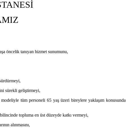
STANESİ
AMIZ
i yaşa öncelik tanıyan hizmet sunumunu,
 sürdürmeyi,
ni sürekli geliştirmeyi,
tim modeliyle tüm personeli 65 yaş üzeri bireylere yaklaşım konusunda
 bilincinde topluma en üst düzeyde katkı vermeyi,
arının alınmasını,