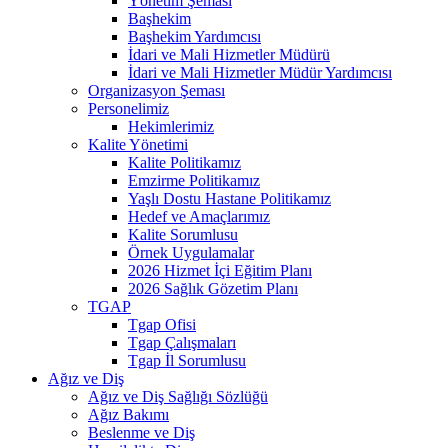
Yönetim Şeması
Başhekim
Başhekim Yardımcısı
İdari ve Mali Hizmetler Müdürü
İdari ve Mali Hizmetler Müdür Yardımcısı
Organizasyon Şeması
Personelimiz
Hekimlerimiz
Kalite Yönetimi
Kalite Politikamız
Emzirme Politikamız
Yaşlı Dostu Hastane Politikamız
Hedef ve Amaçlarımız
Kalite Sorumlusu
Örnek Uygulamalar
2026 Hizmet İçi Eğitim Planı
2026 Sağlık Gözetim Planı
TGAP
Tgap Ofisi
Tgap Çalışmaları
Tgap İl Sorumlusu
Ağız ve Diş
Ağız ve Diş Sağlığı Sözlüğü
Ağız Bakımı
Beslenme ve Diş