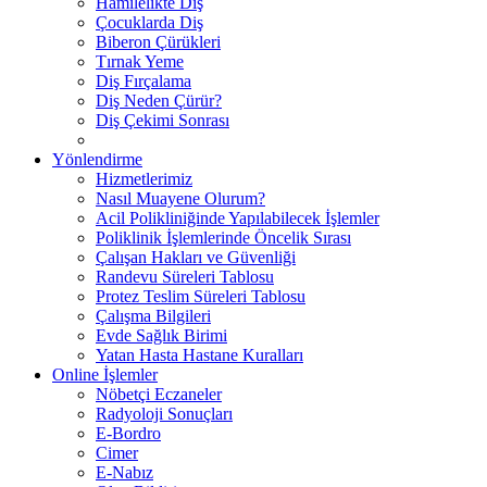
Hamilelikte Diş
Çocuklarda Diş
Biberon Çürükleri
Tırnak Yeme
Diş Fırçalama
Diş Neden Çürür?
Diş Çekimi Sonrası
Yönlendirme
Hizmetlerimiz
Nasıl Muayene Olurum?
Acil Polikliniğinde Yapılabilecek İşlemler
Poliklinik İşlemlerinde Öncelik Sırası
Çalışan Hakları ve Güvenliği
Randevu Süreleri Tablosu
Protez Teslim Süreleri Tablosu
Çalışma Bilgileri
Evde Sağlık Birimi
Yatan Hasta Hastane Kuralları
Online İşlemler
Nöbetçi Eczaneler
Radyoloji Sonuçları
E-Bordro
Cimer
E-Nabız