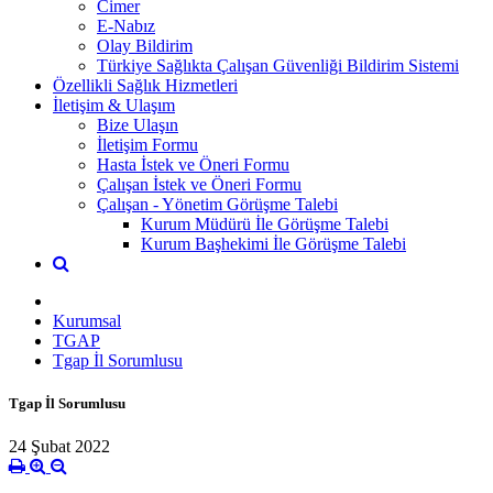
Cimer
E-Nabız
Olay Bildirim
Türkiye Sağlıkta Çalışan Güvenliği Bildirim Sistemi
Özellikli Sağlık Hizmetleri
İletişim & Ulaşım
Bize Ulaşın
İletişim Formu
Hasta İstek ve Öneri Formu
Çalışan İstek ve Öneri Formu
Çalışan - Yönetim Görüşme Talebi
Kurum Müdürü İle Görüşme Talebi
Kurum Başhekimi İle Görüşme Talebi
Kurumsal
TGAP
Tgap İl Sorumlusu
Tgap İl Sorumlusu
24 Şubat 2022