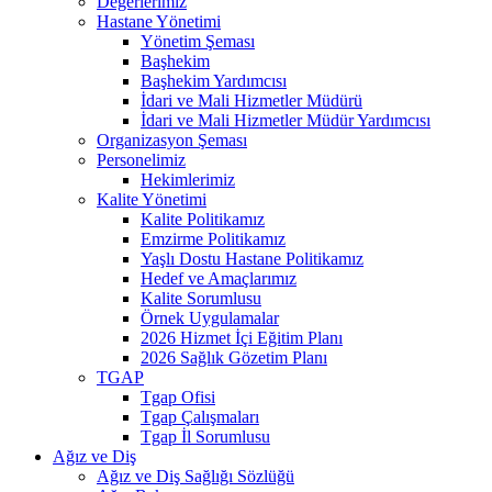
Değerlerimiz
Hastane Yönetimi
Yönetim Şeması
Başhekim
Başhekim Yardımcısı
İdari ve Mali Hizmetler Müdürü
İdari ve Mali Hizmetler Müdür Yardımcısı
Organizasyon Şeması
Personelimiz
Hekimlerimiz
Kalite Yönetimi
Kalite Politikamız
Emzirme Politikamız
Yaşlı Dostu Hastane Politikamız
Hedef ve Amaçlarımız
Kalite Sorumlusu
Örnek Uygulamalar
2026 Hizmet İçi Eğitim Planı
2026 Sağlık Gözetim Planı
TGAP
Tgap Ofisi
Tgap Çalışmaları
Tgap İl Sorumlusu
Ağız ve Diş
Ağız ve Diş Sağlığı Sözlüğü