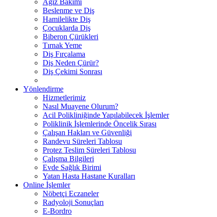
Ağız Bakımı
Beslenme ve Diş
Hamilelikte Diş
Çocuklarda Diş
Biberon Çürükleri
Tırnak Yeme
Diş Fırçalama
Diş Neden Çürür?
Diş Çekimi Sonrası
Yönlendirme
Hizmetlerimiz
Nasıl Muayene Olurum?
Acil Polikliniğinde Yapılabilecek İşlemler
Poliklinik İşlemlerinde Öncelik Sırası
Çalışan Hakları ve Güvenliği
Randevu Süreleri Tablosu
Protez Teslim Süreleri Tablosu
Çalışma Bilgileri
Evde Sağlık Birimi
Yatan Hasta Hastane Kuralları
Online İşlemler
Nöbetçi Eczaneler
Radyoloji Sonuçları
E-Bordro